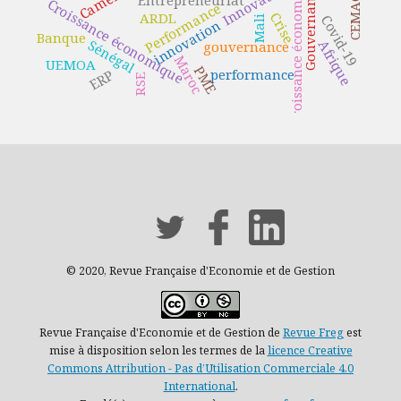
croissance économique
Innovation
Gouvernance
Entrepreneuriat
CEMAC
Croissance économique
Performance
ARDL
Crise
Covid-19
Mali
innovation
Banque
Sénégal
Afrique
gouvernance
Maroc
UEMOA
PME
performance
ERP
RSE
© 2020, Revue Française d'Economie et de Gestion
Revue Française d'Economie et de Gestion de
Revue Freg
est
mise à disposition selon les termes de la
licence Creative
Commons Attribution - Pas d’Utilisation Commerciale 4.0
International
.