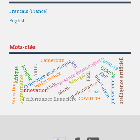
Français (France)
English
Mots-clés
Intelligence artificielle
Covid-19
croissance économique
Cameroun
Croissance économique
RSE
Banque
ARDL
UEMOA
Afrique
Performance
ERP
PME
Sénégal
innovation
Gouvernance
gouvernance
performance
Mali
Education
Maroc
Innovation
Crise
COVID-19
Performance financière