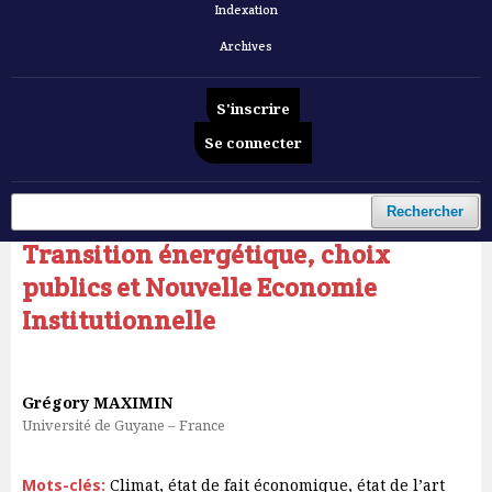
Indexation
Archives
S'inscrire
Se connecter
Accueil
/
Archives
/
Vol. 5 No 8 (2024): Revue française d'Economie et de Gestion
/
Articles
Rechercher
Transition énergétique, choix
publics et Nouvelle Economie
Institutionnelle
Grégory MAXIMIN
Université de Guyane – France
Mots-clés:
Climat, état de fait économique, état de l’art