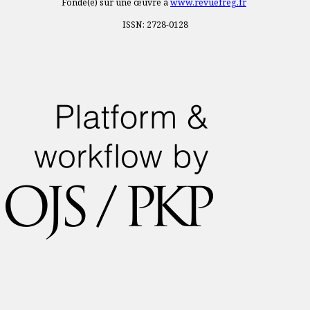
Fondé(e) sur une œuvre à
www.revuefreg.fr
ISSN: 2728-0128