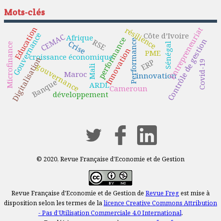
Mots-clés
Education
Entrepreneuriat
résilience
Gouvernance
Côte d’Ivoire
CEMAC
Afrique
performance
Contrôle de gestion
RSE
Performance
Crise
Sénégal
Microfinance
Innovation
PME
croissance économique
Digitalisation
ERP
Covid-19
gouvernance
Mali
Maroc
innovation
Banque
ARDL
Cameroun
développement
© 2020, Revue Française d'Economie et de Gestion
Revue Française d'Economie et de Gestion de
Revue Freg
est mise à
disposition selon les termes de la
licence Creative Commons Attribution
- Pas d’Utilisation Commerciale 4.0 International
.