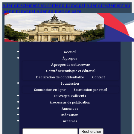
Aller directement au contenu principal
Aller directement au
menu principal
Aller au pied de page
Accueil
À propos
À propos de cette revue
Comité scientifique et éditorial
Déclaration de confidentialité
Contact
Soumission
Soumission en ligne
Soumission par email
Ouvrages-collectifs
Processus de publication
Annonces
Indexation
Archives
Rechercher