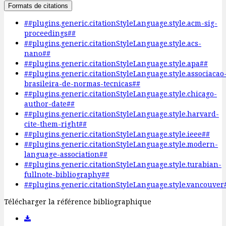
Formats de citations
##plugins.generic.citationStyleLanguage.style.acm-sig-
proceedings##
##plugins.generic.citationStyleLanguage.style.acs-
nano##
##plugins.generic.citationStyleLanguage.style.apa##
##plugins.generic.citationStyleLanguage.style.associacao
brasileira-de-normas-tecnicas##
##plugins.generic.citationStyleLanguage.style.chicago-
author-date##
##plugins.generic.citationStyleLanguage.style.harvard-
cite-them-right##
##plugins.generic.citationStyleLanguage.style.ieee##
##plugins.generic.citationStyleLanguage.style.modern-
language-association##
##plugins.generic.citationStyleLanguage.style.turabian-
fullnote-bibliography##
##plugins.generic.citationStyleLanguage.style.vancouver
Télécharger la référence bibliographique