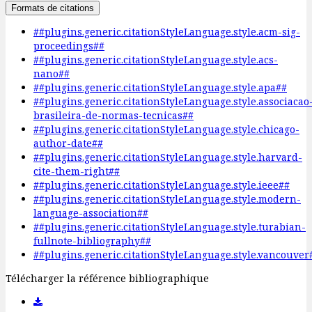
Formats de citations
##plugins.generic.citationStyleLanguage.style.acm-sig-
proceedings##
##plugins.generic.citationStyleLanguage.style.acs-
nano##
##plugins.generic.citationStyleLanguage.style.apa##
##plugins.generic.citationStyleLanguage.style.associacao
brasileira-de-normas-tecnicas##
##plugins.generic.citationStyleLanguage.style.chicago-
author-date##
##plugins.generic.citationStyleLanguage.style.harvard-
cite-them-right##
##plugins.generic.citationStyleLanguage.style.ieee##
##plugins.generic.citationStyleLanguage.style.modern-
language-association##
##plugins.generic.citationStyleLanguage.style.turabian-
fullnote-bibliography##
##plugins.generic.citationStyleLanguage.style.vancouver
Télécharger la référence bibliographique