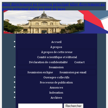
Aller directement au contenu principal
Aller directement au
menu principal
Aller au pied de page
Accueil
À propos
À propos de cette revue
Comité scientifique et éditorial
Déclaration de confidentialité
Contact
Soumission
Soumission en ligne
Soumission par email
Ouvrages-collectifs
Processus de publication
Annonces
Indexation
Archives
Rechercher