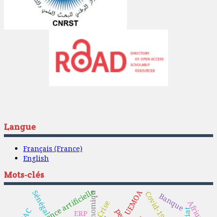
Langue
Français (France)
English
Mots-clés
Intelligence artificielle
UEMOA
Sénégal
Covid-19
Banque
Afrique
Crise
ERP