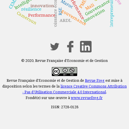
croissance économique
CEMAC
Entrepreneuriat
performance
Maroc
Gouvernance
PME
Mali
innovation
résilience
Innovation
RSE
gouvernance
Cameroun
Performance
ARDL
© 2020, Revue Française d'Economie et de Gestion
Revue Française d'Economie et de Gestion de
Revue Freg
est mise à
disposition selon les termes de la
licence Creative Commons Attribution
- Pas d’Utilisation Commerciale 4.0 International
.
Fondé(e) sur une œuvre à
www.revuefreg.fr
ISSN: 2728-0128