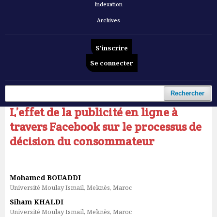
Indexation
Archives
S'inscrire
Se connecter
Accueil
/
Archives
/
Vol. 5 No 11 (2024): Revue française d'Economie et de Gestion
/
Articles
Rechercher
L’effet de la publicité en ligne à
travers Facebook sur le processus de
décision du consommateur
Mohamed BOUADDI
Université Moulay Ismail, Meknès, Maroc
Siham KHALDI
Université Moulay Ismail, Meknès, Maroc