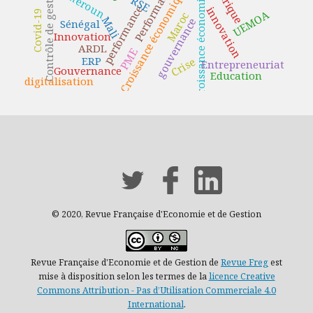
croissance économique
Performance
Cameroun
Contrôle de gestion
Croissance économique
Afrique
RSE
performance
innovation
UEMOA
Covid-19
Maroc
Mali
gouvernance
Sénégal
Innovation
ARDL
PME
ERP
Crise
Entrepreneuriat
Gouvernance
Education
digitalisation
© 2020, Revue Française d'Economie et de Gestion
Revue Française d'Economie et de Gestion de
Revue Freg
est
mise à disposition selon les termes de la
licence Creative
Commons Attribution - Pas d’Utilisation Commerciale 4.0
International
.