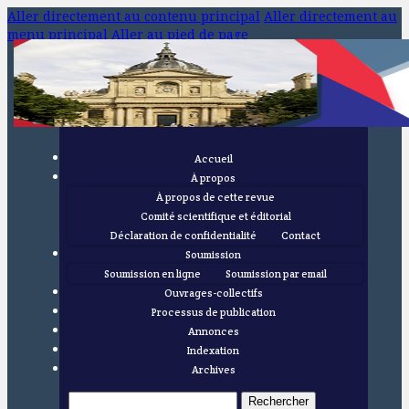
Aller directement au contenu principal
Aller directement au
menu principal
Aller au pied de page
Accueil
À propos
À propos de cette revue
Comité scientifique et éditorial
Déclaration de confidentialité
Contact
Soumission
Soumission en ligne
Soumission par email
Ouvrages-collectifs
Processus de publication
Annonces
Indexation
Archives
Rechercher