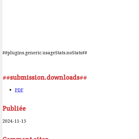
##plugins.generic.usageStats.noStats##
##submission.downloads##
PDF
Publiée
2024-11-15