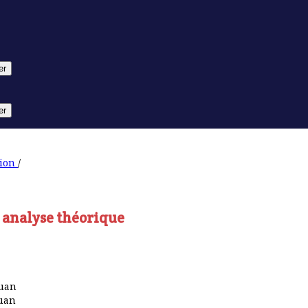
er
er
tion
/
 analyse théorique
ouan
ouan