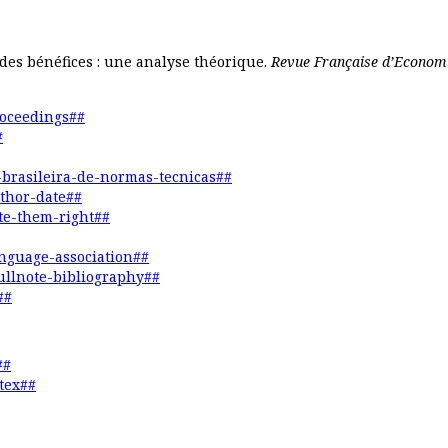
des bénéfices : une analyse théorique.
Revue Française d’Economi
roceedings##
#
o-brasileira-de-normas-tecnicas##
uthor-date##
ite-them-right##
anguage-association##
fullnote-bibliography##
##
##
tex##