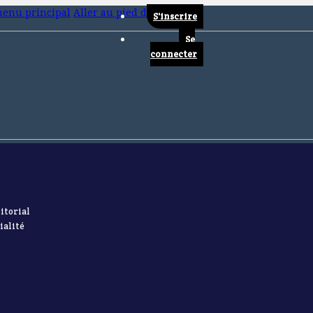
menu principal
Aller au pied de page
S'inscrire
Se
connecter
itorial
ialité