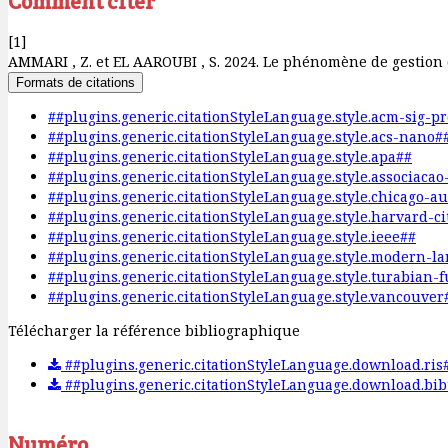
Comment citer
[1]
AMMARI , Z. et EL AAROUBI , S. 2024. Le phénomène de gestion 
Formats de citations
##plugins.generic.citationStyleLanguage.style.acm-sig-p
##plugins.generic.citationStyleLanguage.style.acs-nano#
##plugins.generic.citationStyleLanguage.style.apa##
##plugins.generic.citationStyleLanguage.style.associaca
##plugins.generic.citationStyleLanguage.style.chicago-a
##plugins.generic.citationStyleLanguage.style.harvard-c
##plugins.generic.citationStyleLanguage.style.ieee##
##plugins.generic.citationStyleLanguage.style.modern-l
##plugins.generic.citationStyleLanguage.style.turabian-
##plugins.generic.citationStyleLanguage.style.vancouver
Télécharger la référence bibliographique
##plugins.generic.citationStyleLanguage.download.ris
##plugins.generic.citationStyleLanguage.download.bib
Numéro