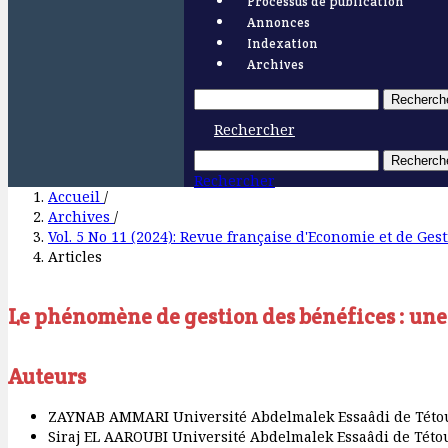
Processus de publication
Annonces
Indexation
Archives
Recherch
Rechercher
Recherch
Rechercher
Accueil
/
Archives
/
Vol. 5 No 11 (2024): Revue française d'Economie et de Ges
Articles
Le phénomène de gestion des bénéfices : une
Auteurs
ZAYNAB AMMARI
Université Abdelmalek Essaâdi de Tét
Siraj EL AAROUBI
Université Abdelmalek Essaâdi de Tét