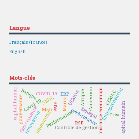
Langue
Français (France)
English
Mots-clés
croissance économique
capital humain
Entrepreneuriat
Cameroun
Banque
UEMOA
CEMAC
Afrique
COVID-19
ERP
ARDL
gouvernance
Maroc
Covid-19
Capital humain
PME
Gouvernance
Sénégal
Mali
performance
Performance
innovation
Innovation
Crise
RSE
Contrôle de gestion