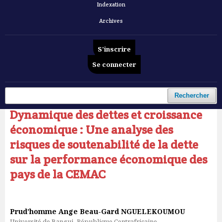
Indexation
Archives
S'inscrire
Se connecter
Accueil
/
Archives
/
Vol. 5 No 11 (2024): Revue française d'Economie et de Gestion
/
Articles
Rechercher
Dynamique des dettes et croissance
économique : Une analyse des
risques de soutenabilité de la dette
sur la performance économique des
pays de la CEMAC
Prud’homme Ange Beau-Gard NGUELEKOUMOU
Université de Bangui- République Centrafricaine