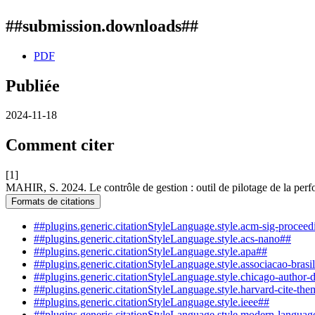
##submission.downloads##
PDF
Publiée
2024-11-18
Comment citer
[1]
MAHIR, S. 2024. Le contrôle de gestion : outil de pilotage de la per
Formats de citations
##plugins.generic.citationStyleLanguage.style.acm-sig-procee
##plugins.generic.citationStyleLanguage.style.acs-nano##
##plugins.generic.citationStyleLanguage.style.apa##
##plugins.generic.citationStyleLanguage.style.associacao-brasi
##plugins.generic.citationStyleLanguage.style.chicago-author-
##plugins.generic.citationStyleLanguage.style.harvard-cite-the
##plugins.generic.citationStyleLanguage.style.ieee##
##plugins.generic.citationStyleLanguage.style.modern-languag