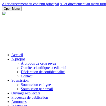
Aller directement au contenu principal
Aller directement au menu prin
Open Menu
Accueil
À propos
À propos de cette revue
Comité scientifique et éditorial
Déclaration de confidentialité
Contact
Soumission
Soumission en ligne
Soumission par email
Ouvrages-collectifs
Processus de publication
Annonces
Indexation