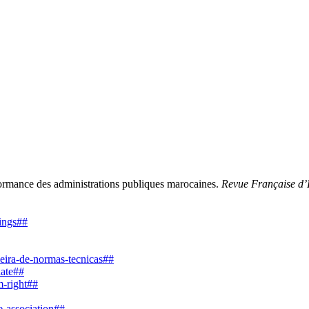
formance des administrations publiques marocaines.
Revue Française d’
dings##
leira-de-normas-tecnicas##
date##
m-right##
e-association##