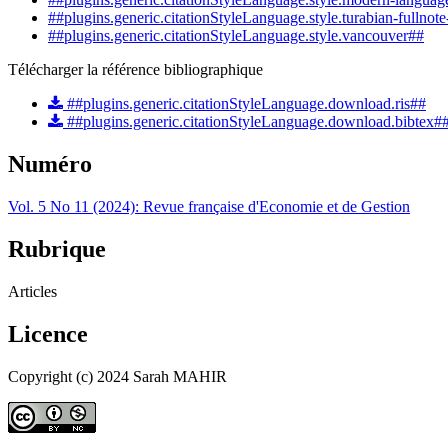
##plugins.generic.citationStyleLanguage.style.turabian-fullnot
##plugins.generic.citationStyleLanguage.style.vancouver##
Télécharger la référence bibliographique
##plugins.generic.citationStyleLanguage.download.ris##
##plugins.generic.citationStyleLanguage.download.bibtex#
Numéro
Vol. 5 No 11 (2024): Revue française d'Economie et de Gestion
Rubrique
Articles
Licence
Copyright (c) 2024 Sarah MAHIR