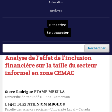
Indexation
Archives
S'inscrire
Se connecter
Accueil
/
Archives
/
Vol. 6 No 12 (2025): Revue Française d'Economie et de Gestion
/
Articles
Rechercher
Analyse de l’effet de l’inclusion
financière sur la taille du secteur
informel en zone CEMAC
Steve Rodrigue ETAME MBELLA
Université de Yaoundé II – Soa - Cameroun
Léger Félix NTIENJOM MBOHOU
Faculté des sciences sociales - Université Laval – Canada