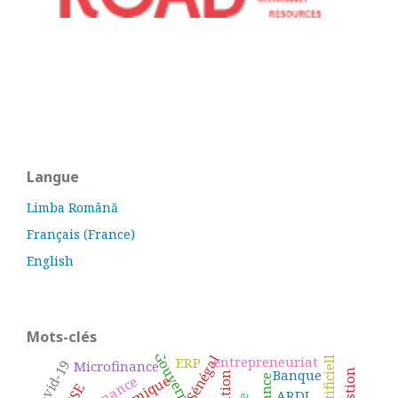
Langue
Limba Română
Français (France)
English
Mots-clés
Gouvernance
Sénégal
entrepreneuriat
ERP
Microfinance
Covid-19
Banque
RSE
ARDL