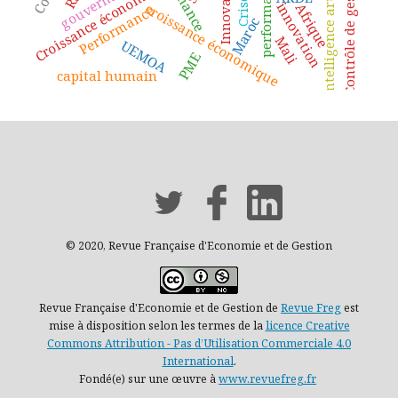
Intelligence artificielle
Contrôle de gestion
Innovation
Croissance économique
performance
gouvernance
Crise
innovation
croissance économique
Afrique
Performance
Maroc
Mali
UEMOA
PME
capital humain
© 2020, Revue Française d'Economie et de Gestion
Revue Française d'Economie et de Gestion de
Revue Freg
est
mise à disposition selon les termes de la
licence Creative
Commons Attribution - Pas d’Utilisation Commerciale 4.0
International
.
Fondé(e) sur une œuvre à
www.revuefreg.fr