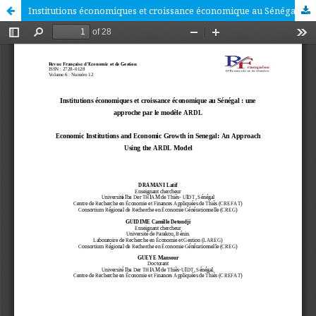
Institutions économiques et croissance économique au Sénégal : une approche par le modèle ARDL