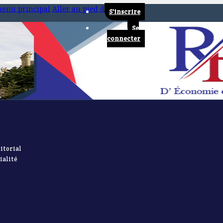
menu principal
Aller au pied de page
S'inscrire
Se
connecter
itorial
ialité