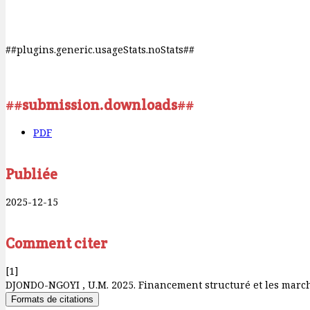
##plugins.generic.usageStats.noStats##
##submission.downloads##
PDF
Publiée
2025-12-15
Comment citer
[1]
DJONDO-NGOYI , U.M. 2025. Financement structuré et les marc
Formats de citations