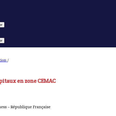
er
er
stion
/
apitaux en zone CEMAC
ness – République Française