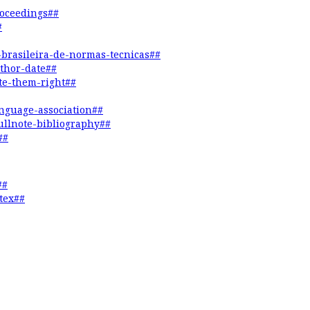
roceedings##
#
o-brasileira-de-normas-tecnicas##
uthor-date##
ite-them-right##
anguage-association##
fullnote-bibliography##
##
##
tex##