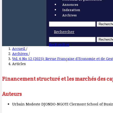
Annonces
Indexation
Archives
Recherch
Rechercher
Recherch
Rechercher
Accueil
/
Archives
/
Vol. 6 No 12 (2025): Revue Française d'Economie et de Ge
Articles
Financement structuré et les marchés des c
Auteurs
Urbain Modeste DJONDO-NGOYI
Clermont School of Busi