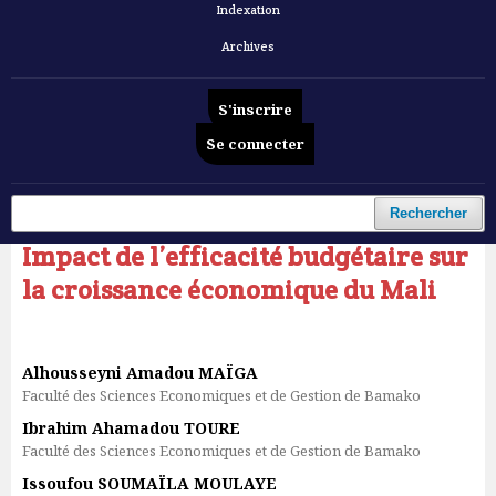
Indexation
Archives
S'inscrire
Se connecter
Accueil
/
Archives
/
Vol. 6 No 12 (2025): Revue Française d'Economie et de Gestion
/
Articles
Rechercher
Impact de l’efficacité budgétaire sur
la croissance économique du Mali
Alhousseyni Amadou MAÏGA
Faculté des Sciences Economiques et de Gestion de Bamako
Ibrahim Ahamadou TOURE
Faculté des Sciences Economiques et de Gestion de Bamako
Issoufou SOUMAÏLA MOULAYE