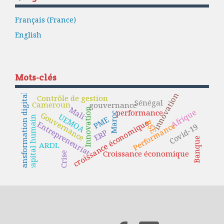
Français (France)
English
Mots-clés
Transformation digitale
innovation
Contrôle de gestion
Sénégal
Cameroun
gouvernance
Mali
Innovation
Afrique
performance
Gouvernance
Maroc
UEMOA
capital humain
PME
croissance économique
RSE
Entrepreneuriat
Performance
Covid-19
ERP
Banque
ARDL
Croissance économique
Crise