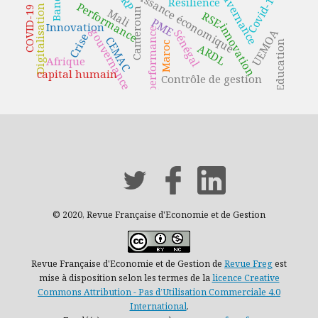
Gouvernance
Banque
croissance économique
ERP
Covid-19
Résilience
Performance
Digitalisation
COVID-19
Cameroun
Mali
RSE
PME
Innovation
innovation
performance
gouvernance
UEMOA
Sénégal
Crise
CEMAC
Education
Maroc
ARDL
Afrique
capital humain
Contrôle de gestion
© 2020, Revue Française d'Economie et de Gestion
Revue Française d'Economie et de Gestion de
Revue Freg
est
mise à disposition selon les termes de la
licence Creative
Commons Attribution - Pas d’Utilisation Commerciale 4.0
International
.