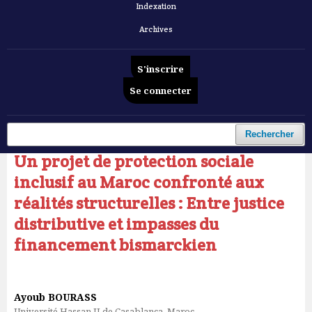
Indexation
Archives
S'inscrire
Se connecter
Accueil
/
Archives
/
Vol. 6 No 12 (2025): Revue Française d'Economie et de Gestion
/
Articles
Rechercher
Un projet de protection sociale
inclusif au Maroc confronté aux
réalités structurelles : Entre justice
distributive et impasses du
financement bismarckien
Ayoub BOURASS
Université Hassan II de Casablanca, Maroc