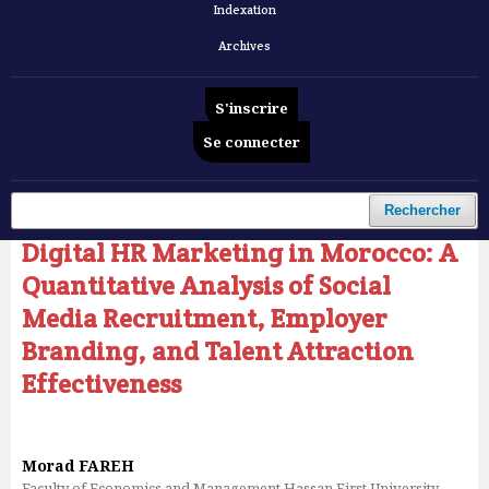
Indexation
Archives
S'inscrire
Se connecter
Accueil
/
Archives
/
Vol. 6 No 12 (2025): Revue Française d'Economie et de Gestion
/
Articles
Rechercher
Digital HR Marketing in Morocco: A
Quantitative Analysis of Social
Media Recruitment, Employer
Branding, and Talent Attraction
Effectiveness
Morad FAREH
Faculty of Economics and Management Hassan First University,