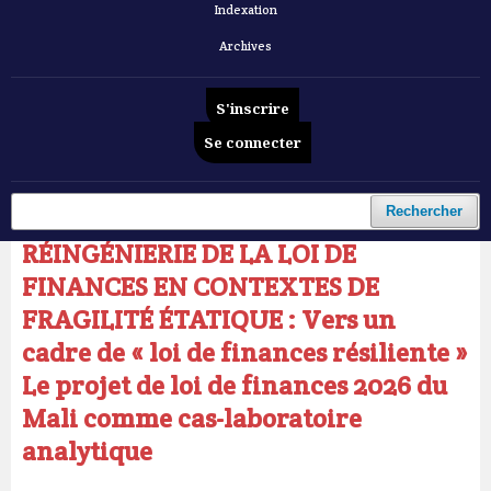
Indexation
Archives
S'inscrire
Se connecter
Accueil
/
Archives
/
Vol. 7 No 2 (2026): Revue Française d'Economie et de Gestion
/
Articles
Rechercher
RÉINGÉNIERIE DE LA LOI DE
FINANCES EN CONTEXTES DE
FRAGILITÉ ÉTATIQUE : Vers un
cadre de « loi de finances résiliente »
Le projet de loi de finances 2026 du
Mali comme cas-laboratoire
analytique