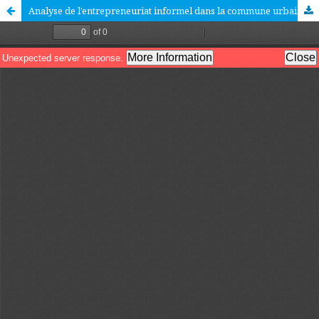
Analyse de l’entrepreneuriat informel dans la commune urbaine de Fianarantsoa Madagascar