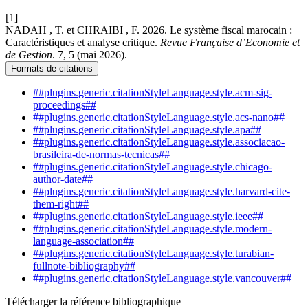
[1]
NADAH , T. et CHRAIBI , F. 2026. Le système fiscal marocain :
Caractéristiques et analyse critique.
Revue Française d’Economie et
de Gestion
. 7, 5 (mai 2026).
Formats de citations
##plugins.generic.citationStyleLanguage.style.acm-sig-
proceedings##
##plugins.generic.citationStyleLanguage.style.acs-nano##
##plugins.generic.citationStyleLanguage.style.apa##
##plugins.generic.citationStyleLanguage.style.associacao-
brasileira-de-normas-tecnicas##
##plugins.generic.citationStyleLanguage.style.chicago-
author-date##
##plugins.generic.citationStyleLanguage.style.harvard-cite-
them-right##
##plugins.generic.citationStyleLanguage.style.ieee##
##plugins.generic.citationStyleLanguage.style.modern-
language-association##
##plugins.generic.citationStyleLanguage.style.turabian-
fullnote-bibliography##
##plugins.generic.citationStyleLanguage.style.vancouver##
Télécharger la référence bibliographique