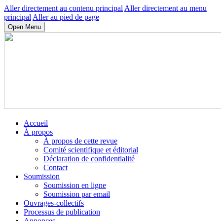
Aller directement au contenu principal
Aller directement au menu
principal
Aller au pied de page
Open Menu
Accueil
À propos
À propos de cette revue
Comité scientifique et éditorial
Déclaration de confidentialité
Contact
Soumission
Soumission en ligne
Soumission par email
Ouvrages-collectifs
Processus de publication
Annonces