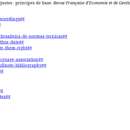
ustes : principes de base.
Revue Française d’Economie et de Gesti
roceedings##
#
o-brasileira-de-normas-tecnicas##
uthor-date##
ite-them-right##
anguage-association##
fullnote-bibliography##
##
##
tex##