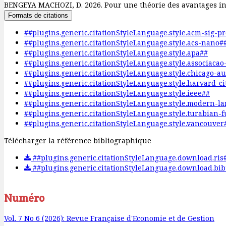
BENGEYA MACHOZI, D. 2026. Pour une théorie des avantages inj
Formats de citations
##plugins.generic.citationStyleLanguage.style.acm-sig-p
##plugins.generic.citationStyleLanguage.style.acs-nano#
##plugins.generic.citationStyleLanguage.style.apa##
##plugins.generic.citationStyleLanguage.style.associaca
##plugins.generic.citationStyleLanguage.style.chicago-a
##plugins.generic.citationStyleLanguage.style.harvard-c
##plugins.generic.citationStyleLanguage.style.ieee##
##plugins.generic.citationStyleLanguage.style.modern-l
##plugins.generic.citationStyleLanguage.style.turabian-
##plugins.generic.citationStyleLanguage.style.vancouver
Télécharger la référence bibliographique
##plugins.generic.citationStyleLanguage.download.ris
##plugins.generic.citationStyleLanguage.download.bib
Numéro
Vol. 7 No 6 (2026): Revue Française d'Economie et de Gestion