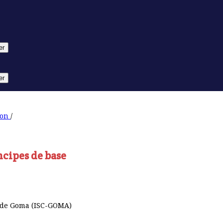
er
er
ion
/
ncipes de base
 de Goma (ISC-GOMA)