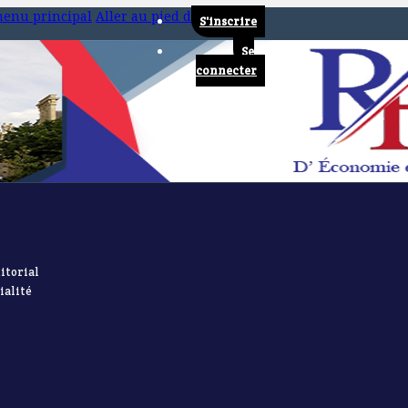
menu principal
Aller au pied de page
S'inscrire
Se
connecter
itorial
ialité