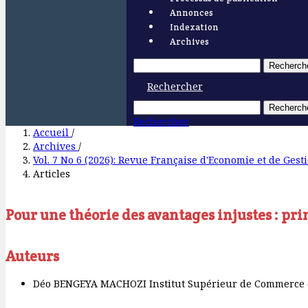
Annonces
Indexation
Archives
Recherch
Rechercher
Recherch
Rechercher
Accueil
/
Archives
/
Vol. 7 No 6 (2026): Revue Française d'Economie et de Gest
Articles
Pour une théorie des avantages injustes : pri
Auteurs
Déo BENGEYA MACHOZI
Institut Supérieur de Commerce