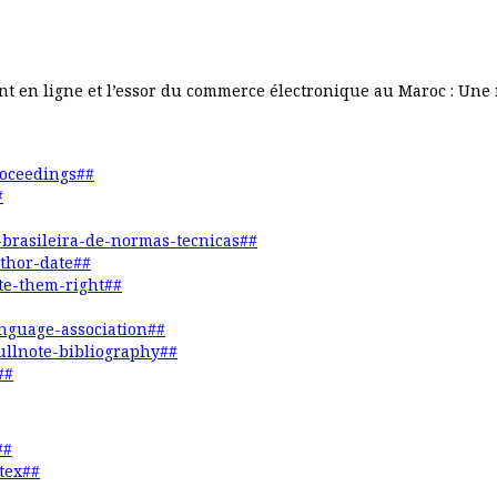
ent en ligne et l’essor du commerce électronique au Maroc : Une
roceedings##
#
o-brasileira-de-normas-tecnicas##
uthor-date##
ite-them-right##
anguage-association##
fullnote-bibliography##
##
##
tex##