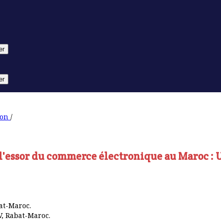
er
er
ion
/
'essor du commerce électronique au Maroc : U
at-Maroc.
V, Rabat-Maroc.