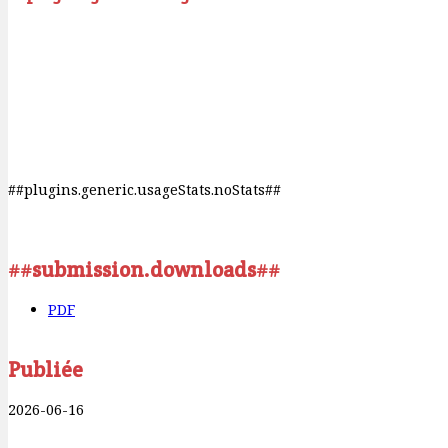
##plugins.generic.usageStats.noStats##
##submission.downloads##
PDF
Publiée
2026-06-16