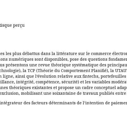
Risque perçu
ues les plus débattus dans la littérature sur le commerce élect
tions numériques sont disponibles, pose des questions fondame
nous présentons une revue théorique systématique des principau
hnologie), la TCP (Théorie du Comportement Planifié), la UTAUT2
n ligne, ainsi que l’évolution relative aux fintechs, portefeuill
llance, intégrité, compétence, sécurité) et les variables modéra
lacunes théoriques existantes et propose un cadre conceptuel ada
exclusion, mobilisant une soixantaine de travaux publiés entre 
 intégrateur des facteurs déterminants de l’intention de paiem