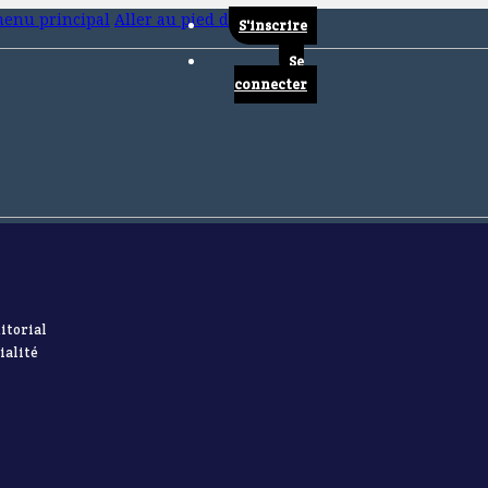
menu principal
Aller au pied de page
S'inscrire
Se
connecter
itorial
ialité