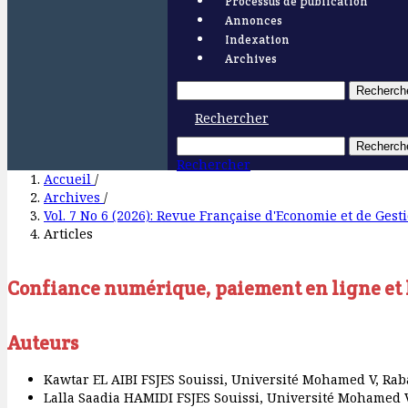
Processus de publication
Annonces
Indexation
Archives
Recherch
Rechercher
Recherch
Rechercher
Accueil
/
Archives
/
Vol. 7 No 6 (2026): Revue Française d'Economie et de Gest
Articles
Confiance numérique, paiement en ligne et l
Auteurs
Kawtar EL AIBI
FSJES Souissi, Université Mohamed V, Rab
Lalla Saadia HAMIDI
FSJES Souissi, Université Mohamed 