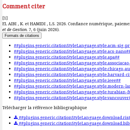
Comment citer
[1]
EL AIBI , K. et HAMIDI , L.S. 2026. Confiance numérique, paiem
et de Gestion
. 7, 6 (juin 2026).
Formats de citations
##plugins.generic.citationStyleLanguage.style.acm-sig-p
##plugins.generic.citationStyleLanguage.style.acs-nano#
##plugins.generic.citationStyleLanguage.style.apa##
##plugins.generic.citationStyleLanguage.style.associaca
##plugins.generic.citationStyleLanguage.style.chicago-a
##plugins.generic.citationStyleLanguage.style.harvard-c
##plugins.generic.citationStyleLanguage.style.ieee##
##plugins.generic.citationStyleLanguage.style.modern-l
##plugins.generic.citationStyleLanguage.style.turabian-
##plugins.generic.citationStyleLanguage.style.vancouver
Télécharger la référence bibliographique
##plugins.generic.citationStyleLanguage.download.ris
##plugins.generic.citationStyleLanguage.download.bib