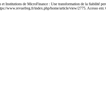
 Institutions de MicroFinance : Une transformation de la fiabilité p
https://www.revuefreg.fr/index.php/home/article/view/2775. Acesso em: 