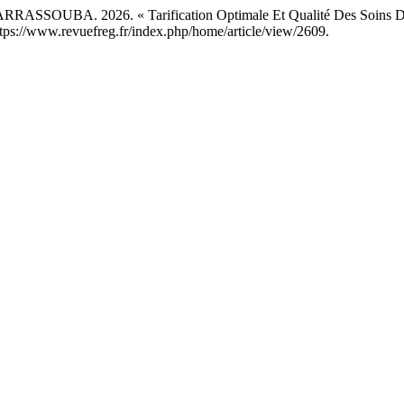
SSOUBA. 2026. « Tarification Optimale Et Qualité Des Soins Des é
ttps://www.revuefreg.fr/index.php/home/article/view/2609.