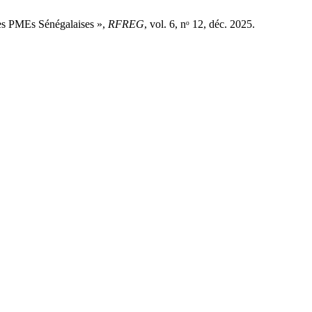
des PMEs Sénégalaises »,
RFREG
, vol. 6, nᵒ 12, déc. 2025.