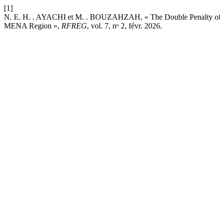
[1]
N. E. H. . AYACHI et M. . BOUZAHZAH, « The Double Penalty of F
MENA Region »,
RFREG
, vol. 7, nᵒ 2, févr. 2026.