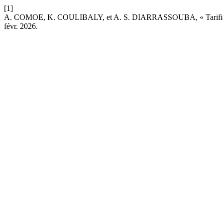
[1]
A. COMOE, K. COULIBALY, et A. S. DIARRASSOUBA, « Tarification opt
févr. 2026.