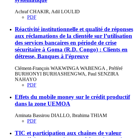
Achraf CHAKIR, Adil LOULID
PDF
Réactivité institutionnelle et qualité de réponses
aux réclamations de la clientèle sur l’utilisation
des services bancaires en période de crise
sécuritaire à Goma (R.D. Congo) : Clients en
détresse, Banques à l’épreuve
Clément-François WAKWINGA WABENGA , Préféré
BURHONYI BURHASHENGWA, Paul SENZIRA
NAHAYO
PDF
Effets du mobile money sur le crédit productif
dans la zone UEMOA
Aminata Bassirou DIALLO, Ibrahima THIAM
PDF
TIC et participation aux chaînes de valeur