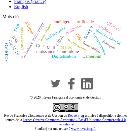
Français (France)
English
Mots-clés
Intelligence artificielle
Croissance économique
CEMAC
Afrique
innovation
résilience
ERP
UEMOA
Sénégal
performance
gouvernance
Entrepreneuriat
Gouvernance
PME
ARDL
RSE
Performance
Covid-19
Banque
Innovation
CEDEAO
Crise
Maroc
Mali
croissance économique
Digitalisation
Cameroun
© 2020, Revue Française d'Economie et de Gestion
Revue Française d'Economie et de Gestion de
Revue Freg
est mise à disposition selon les
termes de la
licence Creative Commons Attribution - Pas d’Utilisation Commerciale 4.0
International
.
Fondé(e) sur une œuvre à
www.revuefreg.fr