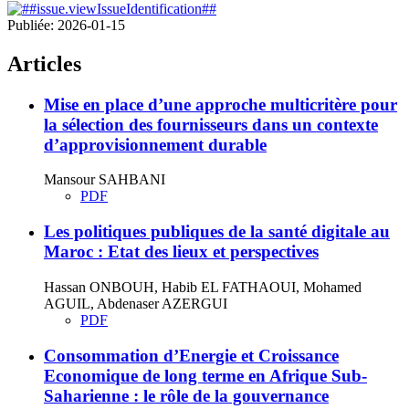
Publiée:
2026-01-15
Articles
Mise en place d’une approche multicritère pour
la sélection des fournisseurs dans un contexte
d’approvisionnement durable
Mansour SAHBANI
PDF
Les politiques publiques de la santé digitale au
Maroc : Etat des lieux et perspectives
Hassan ONBOUH, Habib EL FATHAOUI, Mohamed
AGUIL, Abdenaser AZERGUI
PDF
Consommation d’Energie et Croissance
Economique de long terme en Afrique Sub-
Saharienne : le rôle de la gouvernance