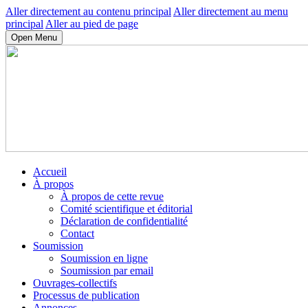
Aller directement au contenu principal
Aller directement au menu
principal
Aller au pied de page
Open Menu
Accueil
À propos
À propos de cette revue
Comité scientifique et éditorial
Déclaration de confidentialité
Contact
Soumission
Soumission en ligne
Soumission par email
Ouvrages-collectifs
Processus de publication
Annonces