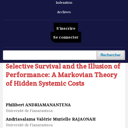
Indexation
Archives
S'inscrire
Se connecter
Accueil
/
Archives
/
Vol. 7 No 5 (2026): Revue Française d'Economie et de Gestion
/
Articles
Rechercher
Selective Survival and the Illusion of
Performance: A Markovian Theory
of Hidden Systemic Costs
Philibert ANDRIAMANANTENA
Université de Fianarantsoa
Andriasalama Valérie Murielle RAJAONAH
Université de Fianarantsoa