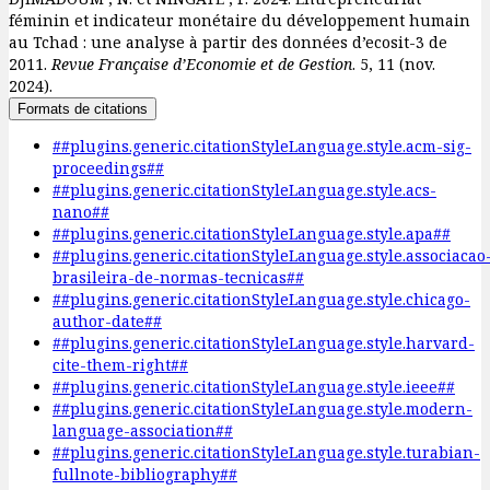
féminin et indicateur monétaire du développement humain
au Tchad : une analyse à partir des données d’ecosit-3 de
2011.
Revue Française d’Economie et de Gestion
. 5, 11 (nov.
2024).
Formats de citations
##plugins.generic.citationStyleLanguage.style.acm-sig-
proceedings##
##plugins.generic.citationStyleLanguage.style.acs-
nano##
##plugins.generic.citationStyleLanguage.style.apa##
##plugins.generic.citationStyleLanguage.style.associacao
brasileira-de-normas-tecnicas##
##plugins.generic.citationStyleLanguage.style.chicago-
author-date##
##plugins.generic.citationStyleLanguage.style.harvard-
cite-them-right##
##plugins.generic.citationStyleLanguage.style.ieee##
##plugins.generic.citationStyleLanguage.style.modern-
language-association##
##plugins.generic.citationStyleLanguage.style.turabian-
fullnote-bibliography##