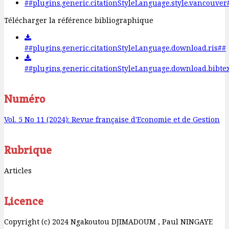
##plugins.generic.citationStyleLanguage.style.vancouver
Télécharger la référence bibliographique
##plugins.generic.citationStyleLanguage.download.ris##
##plugins.generic.citationStyleLanguage.download.bibte
Numéro
Vol. 5 No 11 (2024): Revue française d'Economie et de Gestion
Rubrique
Articles
Licence
Copyright (c) 2024 Ngakoutou DJIMADOUM , Paul NINGAYE