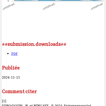
##submission.downloads##
PDF
Publiée
2024-11-15
Comment citer
[1]
DJIMADOUM , N. et NINGAYE , P. 2024. Entrepreneuriat