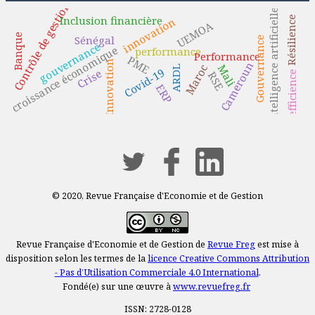
Contrôle de gestion
Intelligence artificielle
Inclusion financière
Résilience
innovation
UEMOA
Banque
Sénégal
Gouvernance
gouvernance
croissance économique
performance
Performance
PME
Innovation
Cameroun
Mali
Maroc
ARDL
Covid-19
Crise
efficience
RSE
ERP
© 2020, Revue Française d'Economie et de Gestion
Revue Française d'Economie et de Gestion de
Revue Freg
est mise à
disposition selon les termes de la
licence Creative Commons Attribution
- Pas d’Utilisation Commerciale 4.0 International
.
Fondé(e) sur une œuvre à
www.revuefreg.fr
ISSN: 2728-0128