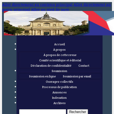
Aller directement au contenu principal
Aller directement au
menu principal
Aller au pied de page
Accueil
À propos
À propos de cette revue
Comité scientifique et éditorial
Déclaration de confidentialité
Contact
Soumission
Soumission en ligne
Soumission par email
Ouvrages-collectifs
Processus de publication
Annonces
Indexation
Archives
Rechercher