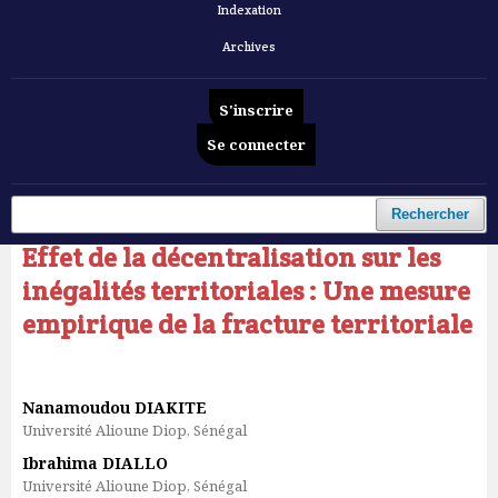
Indexation
Archives
S'inscrire
Se connecter
Accueil
/
Archives
/
Vol. 7 No 1 (2026): Revue Française d'Économie et de Gestion
/
Articles
Rechercher
Effet de la décentralisation sur les
inégalités territoriales : Une mesure
empirique de la fracture territoriale
Nanamoudou DIAKITE
Université Alioune Diop, Sénégal
Ibrahima DIALLO
Université Alioune Diop, Sénégal