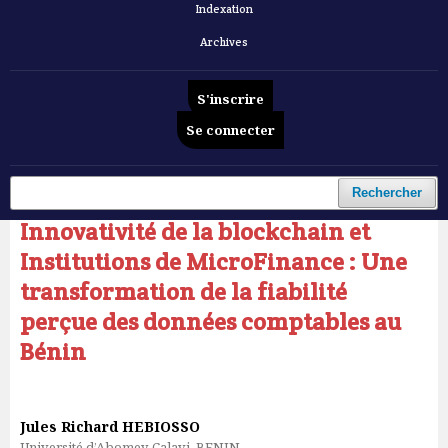
Indexation
Archives
S'inscrire
Se connecter
Accueil
/
Archives
/
Vol. 7 No 5 (2026): Revue Française d'Economie et de Gestion
/
Articles
Rechercher
Innovativité de la blockchain et
Institutions de MicroFinance : Une
transformation de la fiabilité
perçue des données comptables au
Bénin
Jules Richard HEBIOSSO
Université d’Abomey-Calavi, BENIN