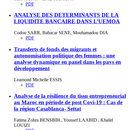
PDF
ANALYSE DES DETERMINANTS DE LA
LIQUIDITE BANCAIRE DANS L’UEMOA
Codou SARR, Babacar SENE, Mouhamadou DIA
PDF
Transferts de fonds des migrants et
autonomisation politique des femmes : une
analyse dynamique en panel dans les pays en
développement
Leamond Michelle ESSIS
PDF
Analyse de la résilience du tissu entrepreneurial
au Maroc en période de post Covi-19 : Cas de
la région Casablanca- Settat
Fatima Zohra BENSBIH , Youssef LAABID , Khalid
LOUIZI