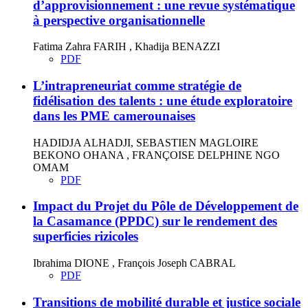
d’approvisionnement : une revue systématique
à perspective organisationnelle
Fatima Zahra FARIH , Khadija BENAZZI
PDF
L’intrapreneuriat comme stratégie de
fidélisation des talents : une étude exploratoire
dans les PME camerounaises
HADIDJA ALHADJI, SEBASTIEN MAGLOIRE
BEKONO OHANA , FRANÇOISE DELPHINE NGO
OMAM
PDF
Impact du Projet du Pôle de Développement de
la Casamance (PPDC) sur le rendement des
superficies rizicoles
Ibrahima DIONE , François Joseph CABRAL
PDF
Transitions de mobilité durable et justice sociale