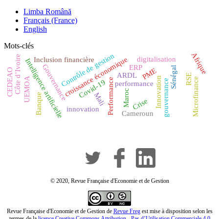
Limba Română
Français (France)
English
Mots-clés
Afrique
Contrôle de gestion
Côte d’Ivoire
digitalisation
croissance économique
Inclusion financière
Intelligence artificielle
Gouvernance
ERP
Sénégal
PME
CEDEAO
ARDL
RSE
Innovation
UEMOA
Microfinance
Performance
gouvernance
Covid-19
performance
Maroc
Mali
Banque
Crise
innovation
Cameroun
© 2020, Revue Française d'Economie et de Gestion
Revue Française d'Economie et de Gestion de
Revue Freg
est mise à disposition selon les
termes de la
licence Creative Commons Attribution - Pas d’Utilisation Commerciale 4.0