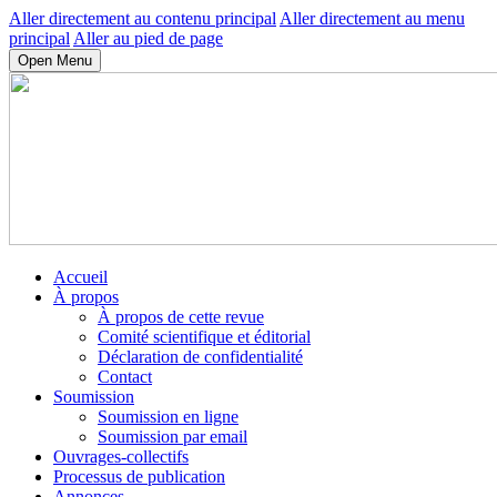
Aller directement au contenu principal
Aller directement au menu
principal
Aller au pied de page
Open Menu
Accueil
À propos
À propos de cette revue
Comité scientifique et éditorial
Déclaration de confidentialité
Contact
Soumission
Soumission en ligne
Soumission par email
Ouvrages-collectifs
Processus de publication
Annonces